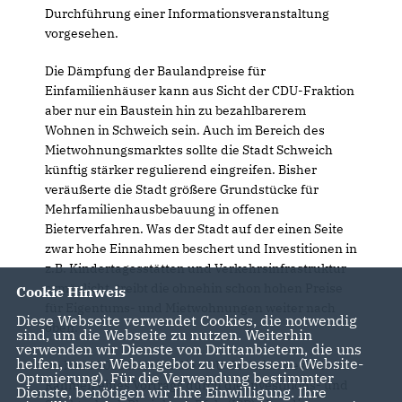
Durchführung einer Informationsveranstaltung
vorgesehen.
Die Dämpfung der Baulandpreise für
Einfamilienhäuser kann aus Sicht der CDU-Fraktion
aber nur ein Baustein hin zu bezahlbarerem
Wohnen in Schweich sein. Auch im Bereich des
Mietwohnungsmarktes sollte die Stadt Schweich
künftig stärker regulierend eingreifen. Bisher
veräußerte die Stadt größere Grundstücke für
Mehrfamilienhausbebauung in offenen
Bieterverfahren. Was der Stadt auf der einen Seite
zwar hohe Einnahmen beschert und Investitionen in
z.B. Kindertagesstätten und Verkehrsinfrastruktur
ermöglicht, treibt die ohnehin schon hohen Preise
Cookie Hinweis
für Eigentums- und Mietwohnungen weiter nach
Diese Webseite verwendet Cookies, die notwendig
oben.
sind, um die Webseite zu nutzen. Weiterhin
verwenden wir Dienste von Drittanbietern, die uns
helfen, unser Webangebot zu verbessern (Website-
Im März 2023 hat sich die CDU-Fraktion deshalb im
Optmierung). Für die Verwendung bestimmter
Rahmen eines Vortrags durch die Investitions- und
Dienste, benötigen wir Ihre Einwilligung. Ihre