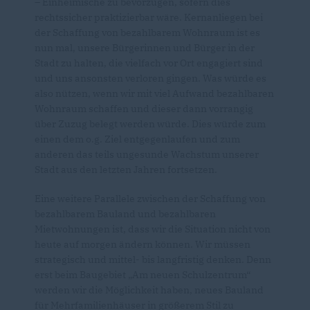
– Einheimische zu bevorzugen, sofern dies
rechtssicher praktizierbar wäre. Kernanliegen bei
der Schaffung von bezahlbarem Wohnraum ist es
nun mal, unsere Bürgerinnen und Bürger in der
Stadt zu halten, die vielfach vor Ort engagiert sind
und uns ansonsten verloren gingen. Was würde es
also nützen, wenn wir mit viel Aufwand bezahlbaren
Wohnraum schaffen und dieser dann vorrangig
über Zuzug belegt werden würde. Dies würde zum
einen dem o.g. Ziel entgegenlaufen und zum
anderen das teils ungesunde Wachstum unserer
Stadt aus den letzten Jahren fortsetzen.
Eine weitere Parallele zwischen der Schaffung von
bezahlbarem Bauland und bezahlbaren
Mietwohnungen ist, dass wir die Situation nicht von
heute auf morgen ändern können. Wir müssen
strategisch und mittel- bis langfristig denken. Denn
erst beim Baugebiet „Am neuen Schulzentrum“
werden wir die Möglichkeit haben, neues Bauland
für Mehrfamilienhäuser in größerem Stil zu