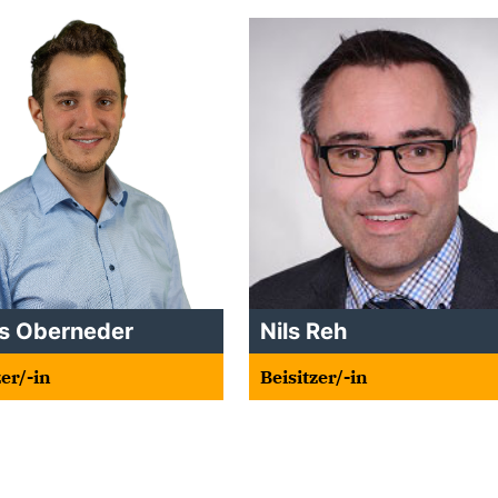
as Oberneder
Nils Reh
zer/-in
Beisitzer/-in