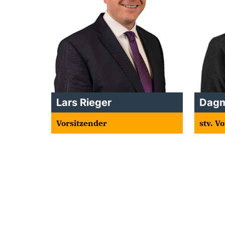
Lars Rieger
Dagm
Vorsitzender
stv. V