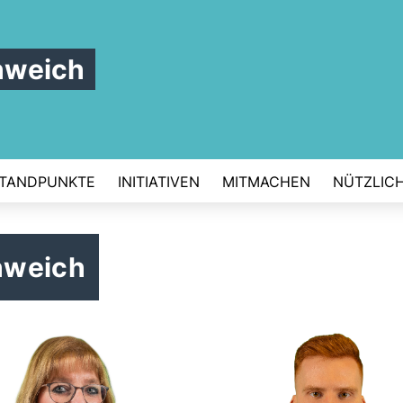
hweich
TANDPUNKTE
INITIATIVEN
MITMACHEN
NÜTZLIC
hweich