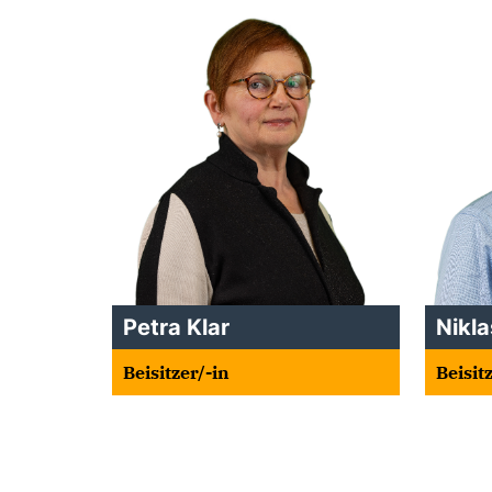
Petra Klar
Nikl
Beisitzer/-in
Beisit