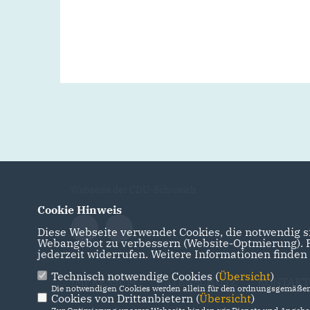
Webseite der CDU-Schweich
Cookie Hinweis
Diese Webseite verwendet Cookies, die notwendig si
Webangebot zu verbessern (Website-Optmierung). Fü
jederzeit widerrufen. Weitere Informationen finden
Technisch notwendige Cookies (
Übersicht
)
IMPRESSUM
DATENSCHUTZ
KONTAKT
Die notwendigen Cookies werden allein für den ordnungsgemäßen 
Cookies von Drittanbietern (
Übersicht
)