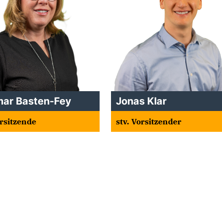
ar Basten-Fey
Jonas Klar
orsitzende
stv. Vorsitzender