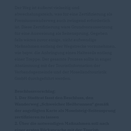
Der Weg ist äußerst vielseitig und
abwechslungsreich, was für eine Zertifizierung als
Premiumwanderweg auch zwingend erforderlich
ist. Diese Zertifizierung wäre Grundvoraussetzung
für eine Ausweisung als Seitensprung. Gegeben
falls wären zuvor einige, nicht aufwendige
Maßnahmen entlang der Wegstrecke vorzunehmen,
wie bspw. die Anbringung eines Halteseils entlang
einer Treppe. Der gesamte Prozess sollte in enger
Abstimmung mit der TouristInformation der
Verbandsgemeinde und der Mosellandtouristik
GmbH durchgeführt werden.
Beschlussvorschlag:
1. Der Stadtrat fasst den Beschluss, den
Wanderweg „Schweicher Heilbrunnen“ gemäß
der angefügten Karte als Moselsteig-Seitensprung
zertifizieren zu lassen
2. Über die notwendigen Maßnahmen soll nach
einer ersten Rücksprache mit der Tourist-