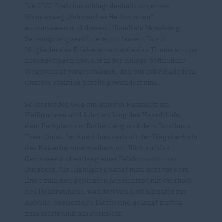
Die CDU-Fraktion schlägt deshalb vor, einen
Wanderweg „Schweicher Heilbrunnen“
auszuweisen und diesen offiziell als Moselsteig-
Seitensprung zertifizieren zu lassen. Durch
Mitglieder des Eifelvereins wurde das Thema an uns
herangetragen und der in der Anlage befindliche
Wegeverlauf vorgeschlagen, den wir mit Mitgliedern
unserer Fraktion bereits gewandert sind.
So startet der Weg am unteren Parkplatz am
Heilbrunnen und führt entlang des Haardthofs,
dem Parkplatz am Rothenberg und dem Forsthaus
Trier-Quint. Im Anschluss verläuft der Weg oberhalb
des Kaiserhammerweihers mit Blick auf das
Gewässer und entlang einer Felsformation am
Burgberg. Als Highlight gelangt man kurz vor dem
Ende zum neu geplanten Aussichtspunkt oberhalb
des Heilbrunnens, wandert von dort hinunter zur
Kapelle, passiert das Biotop und gelangt zurück
zum Startpunkt am Parkplatz.