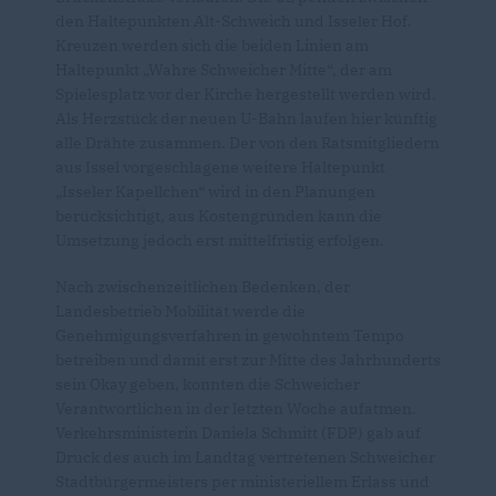
den Haltepunkten Alt-Schweich und Isseler Hof.
Kreuzen werden sich die beiden Linien am
Haltepunkt „Wahre Schweicher Mitte“, der am
Spielesplatz vor der Kirche hergestellt werden wird.
Als Herzstück der neuen U-Bahn laufen hier künftig
alle Drähte zusammen. Der von den Ratsmitgliedern
aus Issel vorgeschlagene weitere Haltepunkt
Isseler Kapellchen“ wird in den Planungen
berücksichtigt, aus Kostengründen kann die
Umsetzung jedoch erst mittelfristig erfolgen.
Nach zwischenzeitlichen Bedenken, der
Landesbetrieb Mobilität werde die
Genehmigungsverfahren in gewohntem Tempo
betreiben und damit erst zur Mitte des Jahrhunderts
sein Okay geben, konnten die Schweicher
Verantwortlichen in der letzten Woche aufatmen.
Verkehrsministerin Daniela Schmitt (FDP) gab auf
Druck des auch im Landtag vertretenen Schweicher
Stadtbürgermeisters per ministeriellem Erlass und